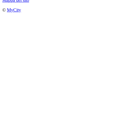
Mappa del sito
©
MyCity