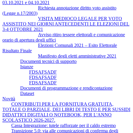
03.10.2021 e 04.10.2021
Richiesta annotazione diritto voto assistito
(Legge n.17/2003)
VISITA MEDIOCO LEGALE PER VOTO
ASSISTITO NEI GIORNI ANTECEDENTI LE ELEZIONI DEL
3-4 OTTOBRE 2021
Avviso ritiro tessere elettorali e comunicazione
orario di apertura degli uffici
Elezioni Comunali 2021 – Esito Elettorale
Risultato Finale
Manifesto degli eletti amministrative 2021
Documenti tecnici di supporto
Istanze
FDSAFSADF
FDSAFSADF
FDSAFSADF
Documenti di programmazione e rendicontazione
Dataset
Novità
CONTRIBUTI PER LA FORNITURA GRATUITA,
TOTALE O PARZIALE, DEI LIBRI DI TESTO E PER SUSSIDI
DIDATTICI DIGITALI O NOTEBOOK, PER L'ANNO
SCOLASTICO 2026-2027.
Cassa Integrazione: tutele rafforzate per il caldo estremo
Transizione 5.0: via alle comunicazioni di conferma degli