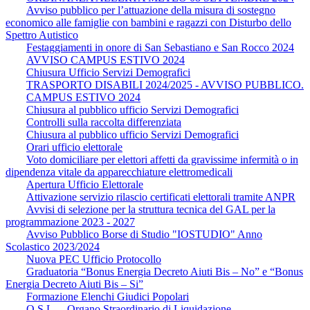
Avviso pubblico per l’attuazione della misura di sostegno
economico alle famiglie con bambini e ragazzi con Disturbo dello
Spettro Autistico
Festaggiamenti in onore di San Sebastiano e San Rocco 2024
AVVISO CAMPUS ESTIVO 2024
Chiusura Ufficio Servizi Demografici
TRASPORTO DISABILI 2024/2025 - AVVISO PUBBLICO.
CAMPUS ESTIVO 2024
Chiusura al pubblico ufficio Servizi Demografici
Controlli sulla raccolta differenziata
Chiusura al pubblico ufficio Servizi Demografici
Orari ufficio elettorale
Voto domiciliare per elettori affetti da gravissime infermità o in
dipendenza vitale da apparecchiature elettromedicali
Apertura Ufficio Elettorale
Attivazione servizio rilascio certificati elettorali tramite ANPR
Avvisi di selezione per la struttura tecnica del GAL per la
programmazione 2023 - 2027
Avviso Pubblico Borse di Studio "IOSTUDIO" Anno
Scolastico 2023/2024
Nuova PEC Ufficio Protocollo
Graduatoria “Bonus Energia Decreto Aiuti Bis – No” e “Bonus
Energia Decreto Aiuti Bis – Si”
Formazione Elenchi Giudici Popolari
O.S.L. – Organo Straordinario di Liquidazione