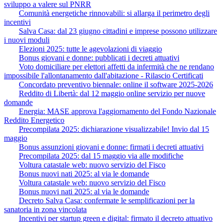
sviluppo a valere sul PNRR
Comunità energetiche rinnovabili: si allarga il perimetro degli
incentivi
Salva Casa: dal 23 giugno cittadini e imprese possono utilizzare
i nuovi moduli
Elezioni 2025: tutte le agevolazioni di viaggio
Bonus giovani e donne: pubblicati i decreti attuativi
Voto domiciliare per elettori affetti da infermità che ne rendano
impossibile l'allontanamento dall'abitazione - Rilascio Certificati
Concordato preventivo biennale: online il software 2025-2026
Reddito di Libertà: dal 12 maggio online servizio per nuove
domande
Energia: MASE approva l'aggiornamento del Fondo Nazionale
Reddito Energetico
Precompilata 2025: dichiarazione visualizzabile! Invio dal 15
maggio
Bonus assunzioni giovani e donne: firmati i decreti attuativi
Precompilata 2025: dal 15 maggio via alle modifiche
Voltura catastale web: nuovo servizio del Fisco
Bonus nuovi nati 2025: al via le domande
Voltura catastale web: nuovo servizio del Fisco
Bonus nuovi nati 2025: al via le domande
Decreto Salva Casa: confermate le semplificazioni per la
sanatoria in zona vincolata
Incentivi per startup green e digital: firmato il decreto attuativo