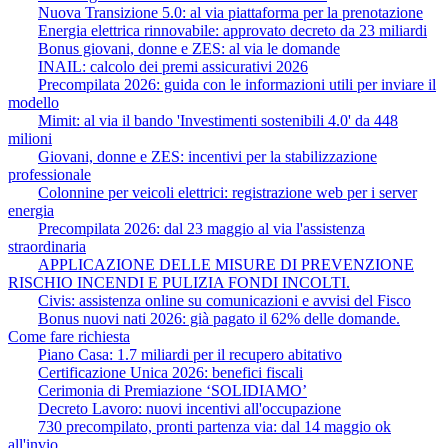
Nuova Transizione 5.0: al via piattaforma per la prenotazione
Energia elettrica rinnovabile: approvato decreto da 23 miliardi
Bonus giovani, donne e ZES: al via le domande
INAIL: calcolo dei premi assicurativi 2026
Precompilata 2026: guida con le informazioni utili per inviare il
modello
Mimit: al via il bando 'Investimenti sostenibili 4.0' da 448
milioni
Giovani, donne e ZES: incentivi per la stabilizzazione
professionale
Colonnine per veicoli elettrici: registrazione web per i server
energia
Precompilata 2026: dal 23 maggio al via l'assistenza
straordinaria
APPLICAZIONE DELLE MISURE DI PREVENZIONE
RISCHIO INCENDI E PULIZIA FONDI INCOLTI.
Civis: assistenza online su comunicazioni e avvisi del Fisco
Bonus nuovi nati 2026: già pagato il 62% delle domande.
Come fare richiesta
Piano Casa: 1.7 miliardi per il recupero abitativo
Certificazione Unica 2026: benefici fiscali
Cerimonia di Premiazione ‘SOLIDIAMO’
Decreto Lavoro: nuovi incentivi all'occupazione
730 precompilato, pronti partenza via: dal 14 maggio ok
all'invio