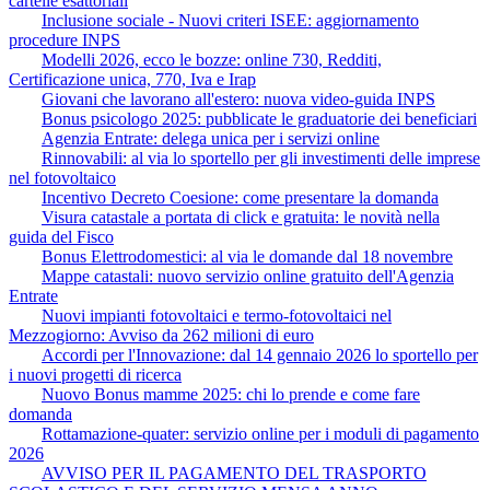
cartelle esattoriali
Inclusione sociale - Nuovi criteri ISEE: aggiornamento
procedure INPS
Modelli 2026, ecco le bozze: online 730, Redditi,
Certificazione unica, 770, Iva e Irap
Giovani che lavorano all'estero: nuova video-guida INPS
Bonus psicologo 2025: pubblicate le graduatorie dei beneficiari
Agenzia Entrate: delega unica per i servizi online
Rinnovabili: al via lo sportello per gli investimenti delle imprese
nel fotovoltaico
Incentivo Decreto Coesione: come presentare la domanda
Visura catastale a portata di click e gratuita: le novità nella
guida del Fisco
Bonus Elettrodomestici: al via le domande dal 18 novembre
Mappe catastali: nuovo servizio online gratuito dell'Agenzia
Entrate
Nuovi impianti fotovoltaici e termo-fotovoltaici nel
Mezzogiorno: Avviso da 262 milioni di euro
Accordi per l'Innovazione: dal 14 gennaio 2026 lo sportello per
i nuovi progetti di ricerca
Nuovo Bonus mamme 2025: chi lo prende e come fare
domanda
Rottamazione-quater: servizio online per i moduli di pagamento
2026
AVVISO PER IL PAGAMENTO DEL TRASPORTO