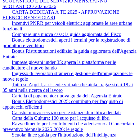
SCOLASTICO E DEL SERVIZIO MENSA ANNO
SCOLASTICO 2025/2026
CARTA DEDICATA A TE 2025 - APPROVAZIONE
ELENCO BENEFICIARI
Incentivi PNRR per veicoli elettrici: aggiornate le aree urbane
funzionali
Comprare una nuova casa: la guida aggiornata del Fisco
Bonus elettrodomestici, aperti i termini per la registrazione di
produttori e venditori
Bonus Ristrutturazioni edilizie: la guida aggiornata dell'Agenzia
Entrate
Imprese giovani under 35: aperta la piattaforma per le
candidature al nuovo bando
Ingresso di lavoratori stranieri e gestione dell'immigrazione: le
nuove regole
Tutto su AppLI, assistente virtuale che aiuta i ragazzi dai 18 ai
35 anni nella ricerca del lavoro
Cartella di pagamento: nuova guida dell'Agenzia Entrate
Bonus Elettrodomestici 2025: contributo per l'acquisto di
apparecchi efficienti
Catasto: nuovo servizio per le istanze di rettifica dei dati
Carta della Cultura: 100 euro per l'acquisto di libri
Ravvedimento per i contribuenti che aderiscono al Concordato
preventivo biennale 2025-2026: le regole
Scuola: linee guida per l'introduzione dell'Intelligenza