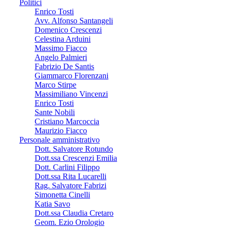
Politici
Enrico Tosti
Avv. Alfonso Santangeli
Domenico Crescenzi
Celestina Arduini
Massimo Fiacco
Angelo Palmieri
Fabrizio De Santis
Giammarco Florenzani
Marco Stirpe
Massimiliano Vincenzi
Enrico Tosti
Sante Nobili
Cristiano Marcoccia
Maurizio Fiacco
Personale amministrativo
Dott. Salvatore Rotundo
Dott.ssa Crescenzi Emilia
Dott. Carlini Filippo
Dott.ssa Rita Lucarelli
Rag. Salvatore Fabrizi
Simonetta Cinelli
Katia Savo
Dott.ssa Claudia Cretaro
Geom. Ezio Orologio