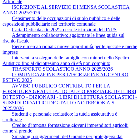
Artificiale
ISCRIZIONE AL SERVIZIO DI MENSA SCOLASTICA
ANNO 2025/2026
Censimento delle occupazioni di suolo pubblico e delle
esposizioni pubblicitarie nel territorio comunale
Carta Dedicata a te 2025: ecco le istruzioni dell'INPS
Adempimento collaborativo: aggiornate le linee guida sul
rischio fiscale
Fiere e mercati rionali: nuove opportunità per le piccole e medie
imprese
Interventi a sostegno delle famiglie con minori nello Spettro
Autistico fino al diciottesimo anno di età non compiuto
TRASPORTO SCOLASTICO ANNO 2025/2026
COMUNICAZIONE PER L'ISCRIZIONE AL CENTRO
ESTIVO 2025
AVVISO PUBBLICO CONTRIBUTO PER LA
FORNITURA GRATUITA, TOTALE O PARZIALE, DEI LIBRI
DI TESTO - DIZIONARI - LIBRI DI LETTURA SCOLASTICI -
SUSSIDI DIDATTICI DIGITALI O NOTEBOOK A.S.
2025/2026
Studenti e personale scolastico: la tutela assicurativa è
strutturale
Credito d'imposta formazione giovani imprenditori agricoli:
come si prende
Smishing: i suggerimenti del Garante per proteggersi dal