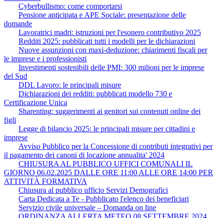
Cyberbullismo: come comportarsi
Pensione anticipata e APE Sociale: presentazione delle
domande
Lavoratrici madri: istruzioni per l'esonero contributivo 2025
Redditi 2025: pubblicati tutti i modelli per le dichiarazioni
Nuove assunzioni con maxi-deduzione: chiarimenti fiscali per
le imprese e i professionisti
Investimenti sostenibili delle PMI: 300 milioni per le imprese
del Sud
DDL Lavoro: le principali misure
Dichiarazioni dei redditi: pubblicati modello 730 e
Certificazione Unica
Sharenting: suggerimenti ai genitori sui contenuti online dei
figli
Legge di bilancio 2025: le principali misure per cittadini e
imprese
Avviso Pubblico per la Concessione di contributi integrativi per
il pagamento dei canoni di locazione annualita' 2024
CHIUSURA AL PUBBLICO UFFICI COMUNALI IL
GIORNO 06.02.2025 DALLE ORE 11:00 ALLE ORE 14:00 PER
ATTIVITÀ FORMATIVA
Chiusura al pubblico ufficio Servizi Demografici
Carta Dedicata a Te - Pubblicato l'elenco dei beneficiari
Servizio civile universale – Domanda on line
ORDINANZA ALLERTA METEO 08 SETTEMBRE 2024