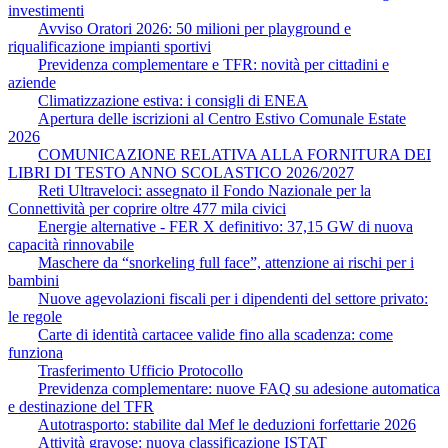
investimenti
Avviso Oratori 2026: 50 milioni per playground e
riqualificazione impianti sportivi
Previdenza complementare e TFR: novità per cittadini e
aziende
Climatizzazione estiva: i consigli di ENEA
Apertura delle iscrizioni al Centro Estivo Comunale Estate
2026
COMUNICAZIONE RELATIVA ALLA FORNITURA DEI
LIBRI DI TESTO ANNO SCOLASTICO 2026/2027
Reti Ultraveloci: assegnato il Fondo Nazionale per la
Connettività per coprire oltre 477 mila civici
Energie alternative - FER X definitivo: 37,15 GW di nuova
capacità rinnovabile
Maschere da “snorkeling full face”, attenzione ai rischi per i
bambini
Nuove agevolazioni fiscali per i dipendenti del settore privato:
le regole
Carte di identità cartacee valide fino alla scadenza: come
funziona
Trasferimento Ufficio Protocollo
Previdenza complementare: nuove FAQ su adesione automatica
e destinazione del TFR
Autotrasporto: stabilite dal Mef le deduzioni forfettarie 2026
Attività gravose: nuova classificazione ISTAT