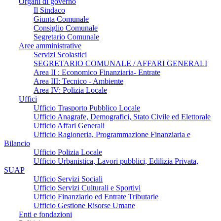
Organi di governo
Il Sindaco
Giunta Comunale
Consiglio Comunale
Segretario Comunale
Aree amministrative
Servizi Scolastici
SEGRETARIO COMUNALE / AFFARI GENERALI
Area II : Economico Finanziaria- Entrate
Area III: Tecnico - Ambiente
Area IV: Polizia Locale
Uffici
Ufficio Trasporto Pubblico Locale
Ufficio Anagrafe, Demografici, Stato Civile ed Elettorale
Ufficio Affari Generali
Ufficio Ragioneria, Programmazione Finanziaria e
Bilancio
Ufficio Polizia Locale
Ufficio Urbanistica, Lavori pubblici, Edilizia Privata,
SUAP
Ufficio Servizi Sociali
Ufficio Servizi Culturali e Sportivi
Ufficio Finanziario ed Entrate Tributarie
Ufficio Gestione Risorse Umane
Enti e fondazioni