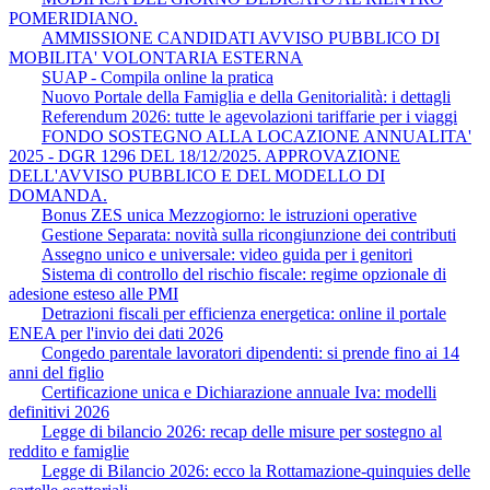
POMERIDIANO.
AMMISSIONE CANDIDATI AVVISO PUBBLICO DI
MOBILITA' VOLONTARIA ESTERNA
SUAP - Compila online la pratica
Nuovo Portale della Famiglia e della Genitorialità: i dettagli
Referendum 2026: tutte le agevolazioni tariffarie per i viaggi
FONDO SOSTEGNO ALLA LOCAZIONE ANNUALITA'
2025 - DGR 1296 DEL 18/12/2025. APPROVAZIONE
DELL'AVVISO PUBBLICO E DEL MODELLO DI
DOMANDA.
Bonus ZES unica Mezzogiorno: le istruzioni operative
Gestione Separata: novità sulla ricongiunzione dei contributi
Assegno unico e universale: video guida per i genitori
Sistema di controllo del rischio fiscale: regime opzionale di
adesione esteso alle PMI
Detrazioni fiscali per efficienza energetica: online il portale
ENEA per l'invio dei dati 2026
Congedo parentale lavoratori dipendenti: si prende fino ai 14
anni del figlio
Certificazione unica e Dichiarazione annuale Iva: modelli
definitivi 2026
Legge di bilancio 2026: recap delle misure per sostegno al
reddito e famiglie
Legge di Bilancio 2026: ecco la Rottamazione-quinquies delle