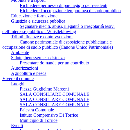
Mobilità e trasporti
Richiedere permesso di parcheggio per residenti
Richiedere l'occupazione temporanea di suolo pubblico
Educazione e formazione
Giustizia e sicurezza pubblica
Segnalare illeciti, abusi, illegalità o irregolarità lesivi
dell’interesse pubblico - Whistleblowing
Tributi, finanze e contravvenzioni
Canone patrimoniale di esposizione pubblicitaria e
occupazione di suolo pubblico (Canone Unico Patrimoniale)
Ambiente
Salute, benessere e assistenza
Presentare domanda per un contributo
Autorizzazioni
Agricoltura e pesca
Vivere il comune
Luoghi
Piazza Guglielmo Marconi
SALA CONSILIARE COMUNALE
SALA CONSILIARE COMUNALE
SALA CONSILIARE COMUNALE
Palestra Comunale
Istituto Comprensivo Di Torrice
Municipio di Torrice
Eventi