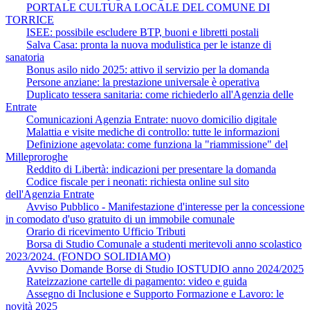
PORTALE CULTURA LOCALE DEL COMUNE DI
TORRICE
ISEE: possibile escludere BTP, buoni e libretti postali
Salva Casa: pronta la nuova modulistica per le istanze di
sanatoria
Bonus asilo nido 2025: attivo il servizio per la domanda
Persone anziane: la prestazione universale è operativa
Duplicato tessera sanitaria: come richiederlo all'Agenzia delle
Entrate
Comunicazioni Agenzia Entrate: nuovo domicilio digitale
Malattia e visite mediche di controllo: tutte le informazioni
Definizione agevolata: come funziona la "riammissione" del
Milleproroghe
Reddito di Libertà: indicazioni per presentare la domanda
Codice fiscale per i neonati: richiesta online sul sito
dell'Agenzia Entrate
Avviso Pubblico - Manifestazione d'interesse per la concessione
in comodato d'uso gratuito di un immobile comunale
Orario di ricevimento Ufficio Tributi
Borsa di Studio Comunale a studenti meritevoli anno scolastico
2023/2024. (FONDO SOLIDIAMO)
Avviso Domande Borse di Studio IOSTUDIO anno 2024/2025
Rateizzazione cartelle di pagamento: video e guida
Assegno di Inclusione e Supporto Formazione e Lavoro: le
novità 2025