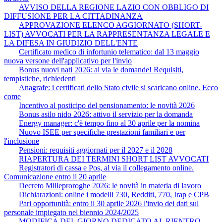
AVVISO DELLA REGIONE LAZIO CON OBBLIGO DI
DIFFUSIONE PER LA CITTADINANZA
APPROVAZIONE ELENCO AGGIORNATO (SHORT-
LIST) AVVOCATI PER LA RAPPRESENTANZA LEGALE E
LA DIFESA IN GIUDIZIO DELL'ENTE
Certificato medico di infortunio telematico: dal 13 maggio
nuova versone dell'applicativo per l'invio
Bonus nuovi nati 2026: al via le domande! Requisiti,
tempistiche, richiedenti
Anagrafe: i certificati dello Stato civile si scaricano online. Ecco
come
Incentivo al posticipo del pensionamento: le novità 2026
Bonus asilo nido 2026: attivo il servizio per la domanda
Energy manager: c'è tempo fino al 30 aprile per la nomina
Nuovo ISEE per specifiche prestazioni familiari e per
l'inclusione
Pensioni: requisiti aggiornati per il 2027 e il 2028
RIAPERTURA DEI TERMINI SHORT LIST AVVOCATI
Registratori di cassa e Pos, al via il collegamento online.
Comunicazione entro il 20 aprile
Decreto Milleproroghe 2026: le novità in materia di lavoro
Dichiarazioni: online i modelli 730, Redditi, 770, Irap e CPB
Pari opportunità: entro il 30 aprile 2026 l'invio dei dati sul
personale impiegato nel biennio 2024/2025
MODIFICA DEL GIORNO DEDICATO AL RIENTRO