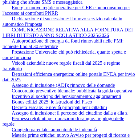
phishing che sfrutta SMS e messaggistica
Energia: nuove regole operative per CER e autoconsumo per
l'accesso ai contributi PNRR
Dichiarazione di successione: il nuovo servizio calcola in
automatico l'imposta
COMUNICAZIONE RELATIVA ALLA FORNITURA DEI
LIBRI DI TESTO ANNO SCOLASTICO 2025/2026
Autoproduzione di energia da fonti rinnovabili nelle PMI:
richieste fino al 30 settembre
Prestazione Universale: chi può richiederla, quanto spetta e
come funziona
Veicoli aziendali: nuove regole fiscali dal 2025 e regime
transitorio
Detrazioni efficienza energetica: online portale ENEA per invio
dati 2025
Assegno di inclusione (ADI): rinnovo delle domande
Concordato preventivo biennale: pubblicata la guida operativa
Incentivo al posticipo del pensionamento: aggiornamenti
Bonus edilizi 2025: le istruzioni del Fisco
Decreto Fiscale: le novità principali per i cittadini
Assegno di inclusione: il percorso del cittadino dalla a alla z
Permessi retribuiti per donazioni di sangue: riepilogo delle
regole
Congedo parentale: aumento delle indennità
Materie prime critiche: nuovo Avviso per progetti di ricerca e