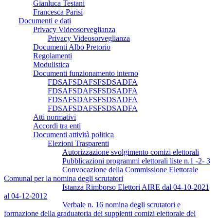
Gianluca Testani
Francesca Parisi
Documenti e dati
Privacy Videosorveglianza
Privacy Videosorveglianza
Documenti Albo Pretorio
Regolamenti
Modulistica
Documenti funzionamento interno
FDSAFSDAFSFSDSADFA
FDSAFSDAFSFSDSADFA
FDSAFSDAFSFSDSADFA
FDSAFSDAFSFSDSADFA
Atti normativi
Accordi tra enti
Documenti attività politica
Elezioni Trasparenti
Autorizzazione svolgimento comizi elettorali
Pubblicazioni programmi elettorali liste n.1 -2- 3
Convocazione della Commissione Elettorale
Comunal per la nomina degli scrutatori
Istanza Rimborso Elettori AIRE dal 04-10-2021
al 04-12-2012
Verbale n. 16 nomina degli scrutatori e
formazione della graduatoria dei supplenti comizi elettorale del