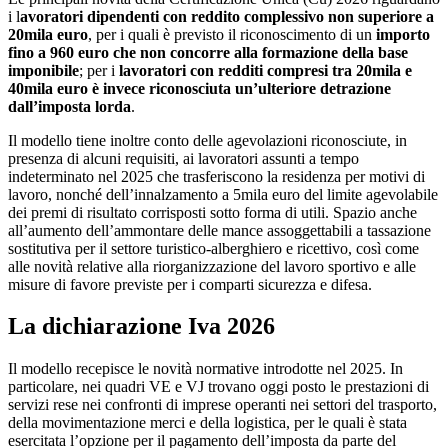
i l
avoratori dipendenti con reddito complessivo non superiore a
20mila euro
, per i quali è previsto il riconoscimento di un
importo
fino a 960 euro che non concorre alla formazione della base
imponibile
; per i
lavoratori con redditi compresi tra 20mila e
40mila euro è invece riconosciuta un’ulteriore detrazione
dall’imposta lorda
.
Il modello tiene inoltre conto delle agevolazioni riconosciute, in
presenza di alcuni requisiti, ai lavoratori assunti a tempo
indeterminato nel 2025 che trasferiscono la residenza per motivi di
lavoro, nonché dell’innalzamento a 5mila euro del limite agevolabile
dei premi di risultato corrisposti sotto forma di utili. Spazio anche
all’aumento dell’ammontare delle mance assoggettabili a tassazione
sostitutiva per il settore turistico-alberghiero e ricettivo, così come
alle novità relative alla riorganizzazione del lavoro sportivo e alle
misure di favore previste per i comparti sicurezza e difesa.
La dichiarazione Iva 2026
Il modello recepisce le novità normative introdotte nel 2025. In
particolare, nei quadri VE e VJ trovano oggi posto le prestazioni di
servizi rese nei confronti di imprese operanti nei settori del trasporto,
della movimentazione merci e della logistica, per le quali è stata
esercitata l’opzione per il pagamento dell’imposta da parte del