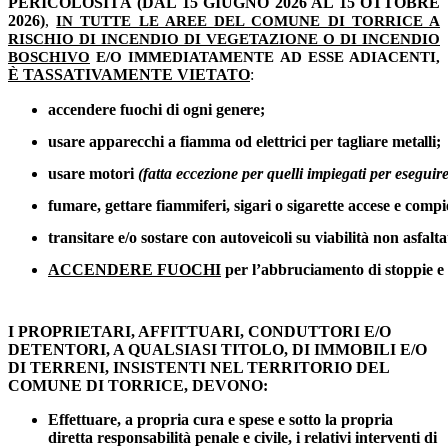
PERICOLOSITÀ (DAL 15 GIUGNO 2026 AL 15 OTTOBRE
2026)
,
IN TUTTE LE AREE DEL COMUNE DI TORRICE A
RISCHIO DI INCENDIO DI VEGETAZIONE O DI INCENDIO
BOSCHIVO
E/O IMMEDIATAMENTE AD ESSE ADIACENTI,
È TASSATIVAMENTE VIETATO
:
accendere fuochi di ogni 
genere;
usare apparecchi a fiamma od elettrici per tagliare 
metalli;
usare motori 
(fatta eccezione per quelli impiegati per eseguire
fumare, gettare fiammiferi, sigari o sigarette accese e com
transitare e/o sostare con autoveicoli su viabilità non asfalta
ACCENDERE FUOCHI
per l’abbruciamento di stoppie e r
I PROPRIETARI, AFFITTUARI, CONDUTTORI E/O
DETENTORI, A QUALSIASI TITOLO, DI IMMOBILI E/O
DI TERRENI, INSISTENTI NEL TERRITORIO DEL
COMUNE DI TORRICE, DEVONO:
Effettuare, a propria cura e spese e sotto la propria
diretta responsabilità penale e civile, i relativi interventi di