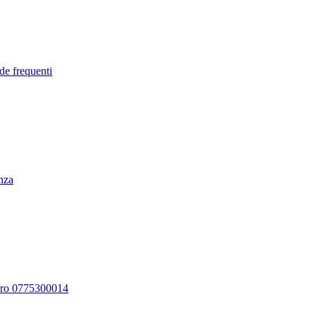
de frequenti
enza
ero 0775300014